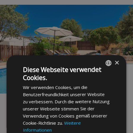
×
Diese Webseite verwendet
GRÖSSTE ERSPARNIS
Cookies.
ENGLISH
September
Wir verwenden Cookies, um die
FRENCH
Buchen Sie Ihren Aufenthalt im September und
Benutzerfreundlichkeit unserer Website
GERMAN
sichern Sie sich
zusätzlich 8 % Rabatt
.
zu verbessern. Durch die weitere Nutzung
unserer Webseite stimmen Sie der
POLISH
Verwendung von Cookies gemäß unserer
SPANISH
VERFÜGBARE TERMINE ANZEIGEN
Cookie-Richtlinie zu.
Weitere
Informationen