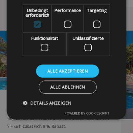
Unbedingt
Performance
Targeting
erforderlich
Funktionalität
Unklassifizierte
ALLE AKZEPTIEREN
ALLE ABLEHNEN
GRÖSSTE ERSPARNIS
DETAILS ANZEIGEN
Oktober
POWERED BY COOKIESCRIPT
Buchen Sie Ihren Aufenthalt im Oktober und sichern
Sie sich
zusätzlich 8 % Rabatt
.