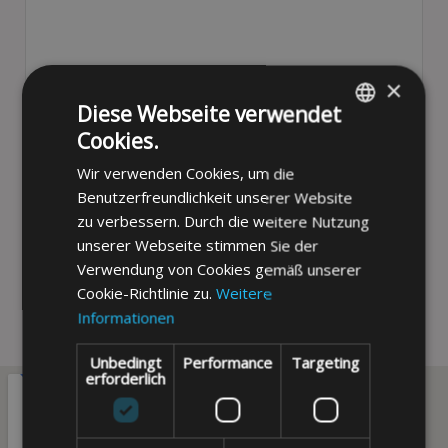
×
Diese Webseite verwendet
Wenn Sie auf die Schaltfläche "Senden" klicken, erklären
Cookies.
ENGLISH
Sie sich mit unserer Datenschutzrichtlinie einverstanden.
Wir verwenden Cookies, um die
FRENCH
Benutzerfreundlichkeit unserer Website
GERMAN
zu verbessern. Durch die weitere Nutzung
unserer Webseite stimmen Sie der
POLISH
SENDEN
Verwendung von Cookies gemäß unserer
SPANISH
Cookie-Richtlinie zu.
Weitere
Informationen
Unbedingt
Performance
Targeting
erforderlich