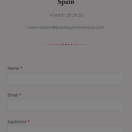
Spain
+34 871 25 29 25
reservations@boutiquehoteloriola.com
Name
*
Email
*
Nachricht
*