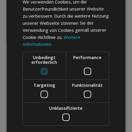
Wir verwenden Cookies, um die
FRENCH
Die Doppelzimmer mit Balkon bieten einen besonderen
Benutzerfreundlichkeit unserer Website
GERMAN
zu verbessern. Durch die weitere Nutzung
Komfort. Sie verfügen über ein Badezimmer, zwei bequeme
unserer Webseite stimmen Sie der
POLISH
Einzelbetten oder ein Doppelbett und einen Privatbalkon
Verwendung von Cookies gemäß unserer
mit herrlichem Blick auf die Umgebung.
SPANISH
Cookie-Richtlinie zu.
Weitere
Kostenloses W-LAN
Dusche
Informationen
Klimaanlage
Reinigungsservice
Unbedingt
Performance
erforderlich
TV
Kostenloses Frühstück
Targeting
Funktionalität
WEITERE INFORMATIONEN
Unklassifizierte