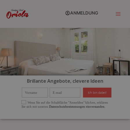
Zum
Inhalt
ANMELDUNG
springen
Zimmer
Brillante Angebote, clevere Ideen
Vorname
E-mail
Ich bin dabei!
Select Options
Wenn Sie auf die Schaltfläche "Anmelden" klicken, erklären
Sie sich mit unseren
Datenschutzbestimmungen einverstanden.